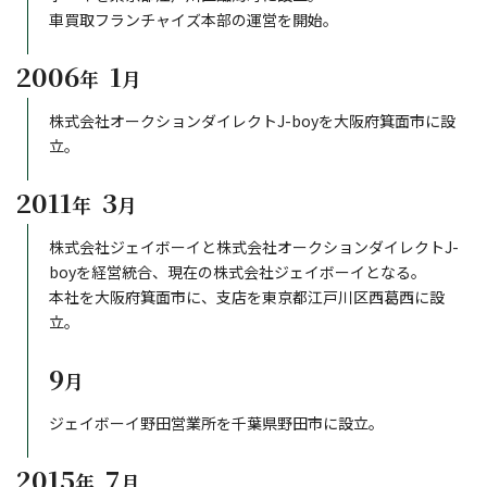
車買取フランチャイズ本部の運営を開始。
2006
1
年
月
株式会社オークションダイレクトJ-boyを大阪府箕面市に設
立。
2011
3
年
月
株式会社ジェイボーイと株式会社オークションダイレクトJ-
boyを経営統合、現在の株式会社ジェイボーイとなる。
本社を大阪府箕面市に、支店を東京都江戸川区西葛西に設
立。
9
月
ジェイボーイ野田営業所を千葉県野田市に設立。
2015
7
年
月