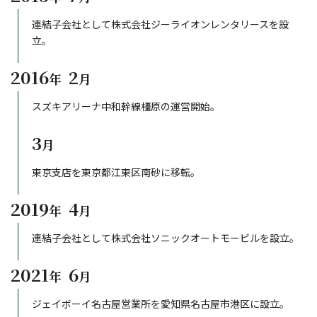
連結子会社として株式会社ジーライオンレンタリースを設
立。
2016
2
年
月
スズキアリーナ中和幹線橿原の運営開始。
3
月
東京支店を東京都江東区南砂に移転。
2019
4
年
月
連結子会社として株式会社ソニックオートモービルを設立。
2021
6
年
月
ジェイボーイ名古屋営業所を愛知県名古屋市港区に設立。